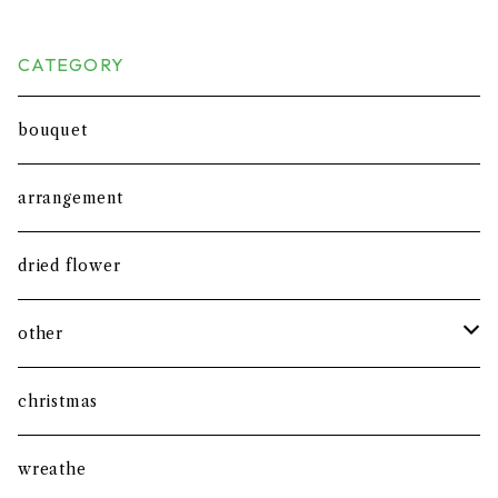
CATEGORY
bouquet
arrangement
dried flower
other
clay
christmas
fabric
wreathe